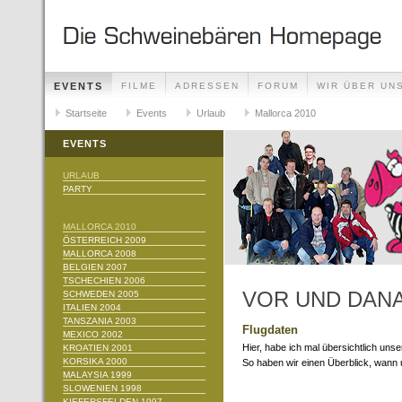
EVENTS
FILME
ADRESSEN
FORUM
WIR ÜBER UN
Startseite
Events
Urlaub
Mallorca 2010
EVENTS
URLAUB
PARTY
MALLORCA 2010
ÖSTERREICH 2009
MALLORCA 2008
BELGIEN 2007
TSCHECHIEN 2006
VOR UND DAN
SCHWEDEN 2005
ITALIEN 2004
TANSZANIA 2003
Flugdaten
MEXICO 2002
Hier, habe ich mal übersichtlich u
KROATIEN 2001
KORSIKA 2000
So haben wir einen Überblick, wann u
MALAYSIA 1999
SLOWENIEN 1998
KIEFERSFELDEN 1997