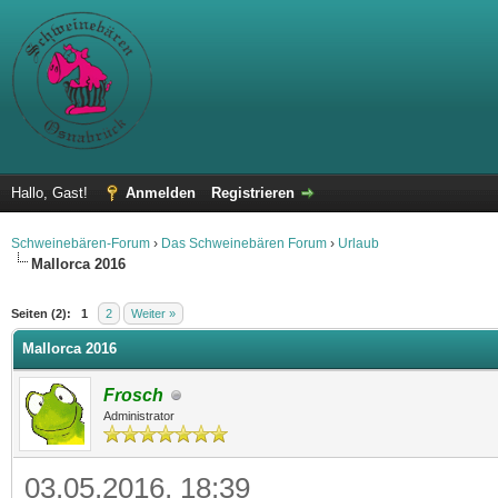
Hallo, Gast!
Anmelden
Registrieren
Schweinebären-Forum
›
Das Schweinebären Forum
›
Urlaub
Mallorca 2016
 im Durchschnitt
Seiten (2):
1
2
Weiter »
Mallorca 2016
Frosch
Administrator
03.05.2016, 18:39