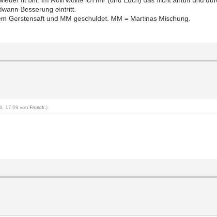
eder fit bin. Im Rolli wollte ich mir (und Euch) das nicht antun und dur
dwann Besserung eintritt.
d dem Gerstensaft und MM geschuldet. MM = Martinas Mischung.
16, 17:08 von
Frosch
.)