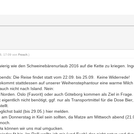
16, 17:09 von
Frosch
.)
hwierig wie den Schweinebärenurlaub 2016 auf die Kette zu kriegen. I
nds: Die Reise findet statt vom 22.09. bis 25.09. Keine Widerrede!
 bekommt stattdessen auf unserer Weihenstephantour eine warme Milc
uch nicht nach Island. Nein:
Norden. Oslo (Favorit) oder auch Göteborg kommen als Ziel in Frage. 
eigentlich nicht benötigt, ggf. nur als Transportmittel für die Dose Bier
ellt.
glichst bald (bis 29.05.) hier melden.
üh am Donnerstag in Kiel sein sollten, da Matze am Mittwoch abend (21.0
 noch.
 Da können wir uns mal umgucken.