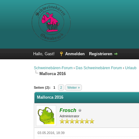
Hallo, Gast!
Anmelden
Registrieren
Schweinebären-Forum
›
Das Schweinebären Forum
›
Urlaub
Mallorca 2016
0 Bewertung(en) - 0 im Durchschnitt
1
2
3
4
5
Seiten (2):
1
2
Weiter »
Mallorca 2016
Frosch
Administrator
03.05.2016, 18:39