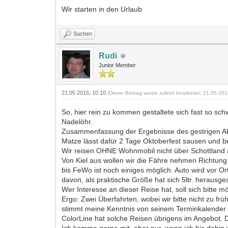
Wir starten in den Urlaub
Suchen
Rudi
Junior Member
21.05.2016, 10:10
(Dieser Beitrag wurde zuletzt bearbeitet: 21.05.20
So, hier rein zu kommen gestaltete sich fast so sc
Nadelöhr.
Zusammenfassung der Ergebnisse des gestrigen Abe
Matze lässt dafür 2 Tage Oktoberfest sausen und
Wir reisen OHNE Wohnmobil nicht über Schottland a
Von Kiel aus wollen wir die Fähre nehmen Richtung 
bis FeWo ist noch einiges möglich. Auto wird vor Ort 
davon, als praktische Größe hat sich 5ltr. herausgest
Wer Interesse an dieser Reise hat, soll sich bitte mö
Ergo: Zwei Überfahrten, wobei wir bitte nicht zu fr
stimmt meine Kenntnis von seinem Terminkalender
ColorLine hat solche Reisen übrigens im Angebot.