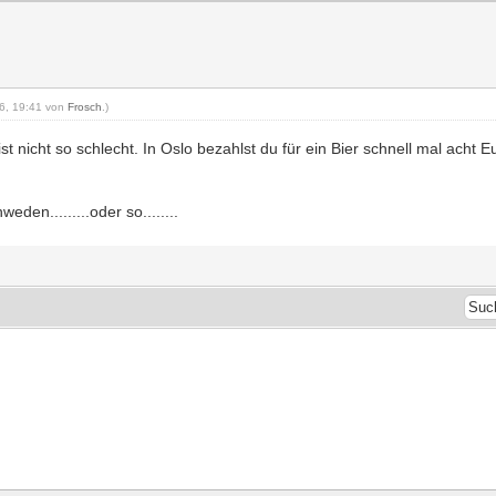
16, 19:41 von
Frosch
.)
t nicht so schlecht. In Oslo bezahlst du für ein Bier schnell mal acht 
den.........oder so........